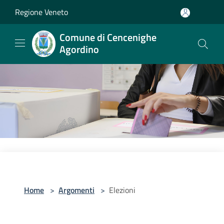
Salta al contenuto principale
Regione Veneto
Comune di Cencenighe
Agordino
Home
>
Argomenti
>
Elezioni