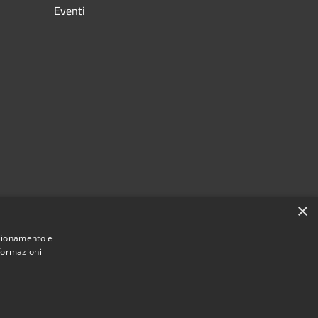
Eventi
×
nzionamento e
nformazioni
Municipium
Accesso
Cencenighe Agordino • Powered by
•