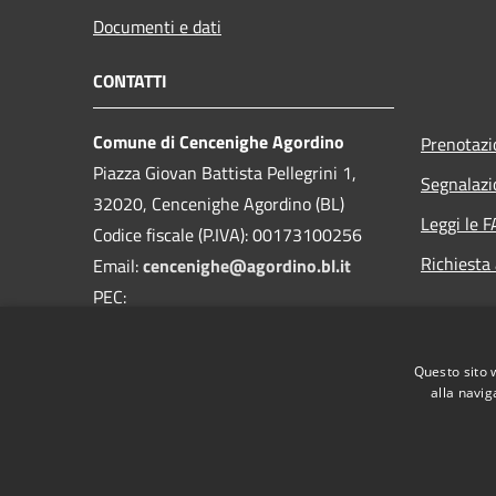
Documenti e dati
CONTATTI
Comune di Cencenighe Agordino
Prenotaz
Piazza Giovan Battista Pellegrini 1,
Segnalazi
32020, Cencenighe Agordino (BL)
Leggi le 
Codice fiscale (P.IVA): 00173100256
Richiesta
Email:
cencenighe@agordino.bl.it
PEC:
segreteria.comune.cencenighe.bl@pecveneto.it
Centralino Unico:
0437591108
Questo sito 
alla navig
RSS
Accessibilità
Privacy
Cookie
Mappa de