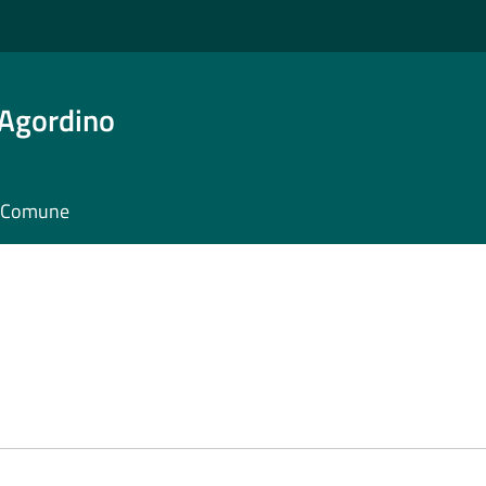
 Agordino
il Comune