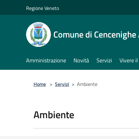
Salta al contenuto principale
Regione Veneto
Comune di Cencenighe
Amministrazione
Novità
Servizi
Vivere 
Home
>
Servizi
>
Ambiente
Ambiente