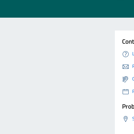
Cont
Prob