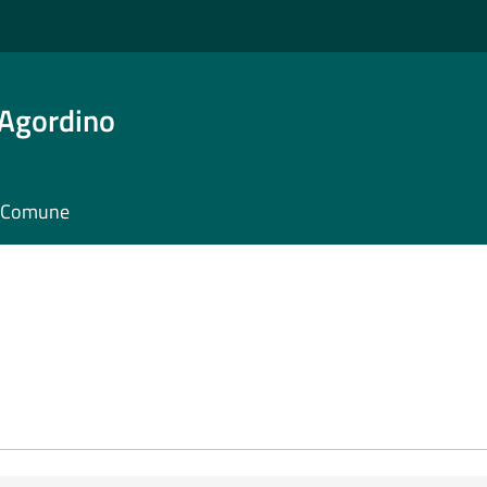
 Agordino
il Comune