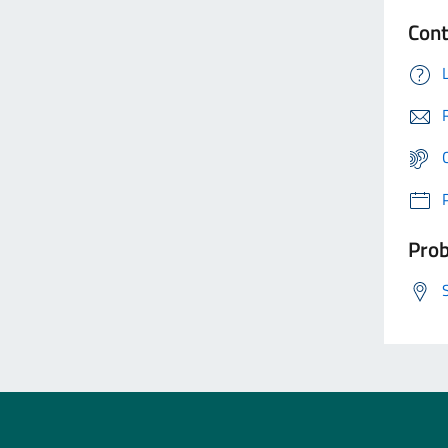
Cont
Prob