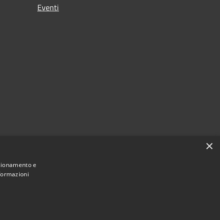
Eventi
×
nzionamento e
nformazioni
Municipium
Accesso
Cencenighe Agordino • Powered by
•