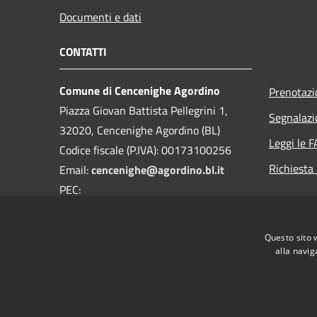
Documenti e dati
CONTATTI
Comune di Cencenighe Agordino
Prenotaz
Piazza Giovan Battista Pellegrini 1,
Segnalazi
32020, Cencenighe Agordino (BL)
Leggi le 
Codice fiscale (P.IVA): 00173100256
Richiesta
Email:
cencenighe@agordino.bl.it
PEC:
segreteria.comune.cencenighe.bl@pecveneto.it
Centralino Unico:
0437591108
Questo sito 
alla navig
RSS
Accessibilità
Privacy
Cookie
Mappa de