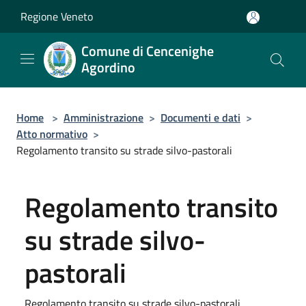
Salta al contenuto principale
Regione Veneto
Comune di Cencenighe
Agordino
Home
>
Amministrazione
>
Documenti e dati
>
Atto normativo
>
Regolamento transito su strade silvo-pastorali
Regolamento transito
su strade silvo-
pastorali
Regolamento transito su strade silvo-pastorali