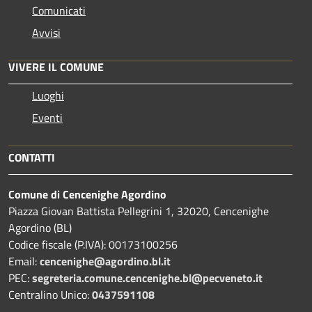
Comunicati
Avvisi
VIVERE IL COMUNE
Luoghi
Eventi
CONTATTI
Comune di Cencenighe Agordino
Piazza Giovan Battista Pellegrini 1, 32020, Cencenighe
Agordino (BL)
Codice fiscale (P.IVA): 00173100256
Email:
cencenighe@agordino.bl.it
PEC:
segreteria.comune.cencenighe.bl@pecveneto.it
Centralino Unico:
0437591108