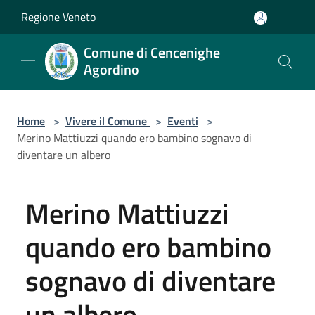
Salta al contenuto principale
Regione Veneto
Comune di Cencenighe
Agordino
Home
>
Vivere il Comune
>
Eventi
>
Merino Mattiuzzi quando ero bambino sognavo di
diventare un albero
Merino Mattiuzzi
quando ero bambino
sognavo di diventare
un albero