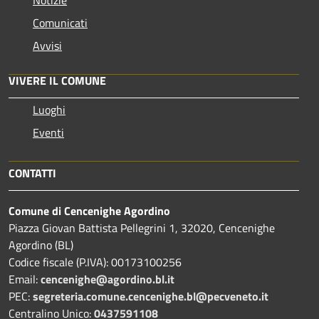
Comunicati
Avvisi
VIVERE IL COMUNE
Luoghi
Eventi
CONTATTI
Comune di Cencenighe Agordino
Piazza Giovan Battista Pellegrini 1, 32020, Cencenighe
Agordino (BL)
Codice fiscale (P.IVA): 00173100256
Email:
cencenighe@agordino.bl.it
PEC:
segreteria.comune.cencenighe.bl@pecveneto.it
Centralino Unico:
0437591108