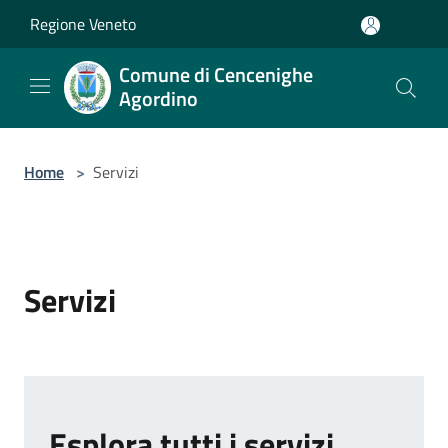
Salta al contenuto principale
Regione Veneto
Comune di Cencenighe
Agordino
Home
>
Servizi
Servizi
Esplora tutti i servizi