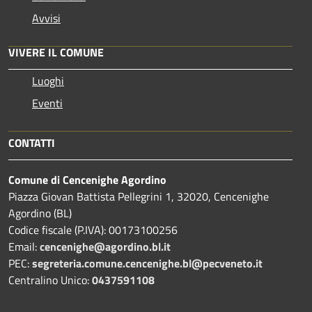
Avvisi
VIVERE IL COMUNE
Luoghi
Eventi
CONTATTI
Comune di Cencenighe Agordino
Piazza Giovan Battista Pellegrini 1, 32020, Cencenighe
Agordino (BL)
Codice fiscale (P.IVA): 00173100256
Email:
cencenighe@agordino.bl.it
PEC:
segreteria.comune.cencenighe.bl@pecveneto.it
Centralino Unico:
0437591108