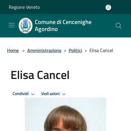
Salta al contenuto principale
Regione Veneto
Comune di Cencenighe
Agordino
Home
>
Amministrazione
>
Politici
>
Elisa Cancel
Elisa Cancel
Condividi
Vedi azioni