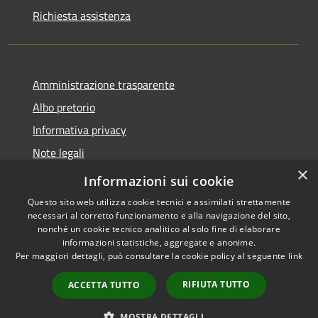
Richiesta assistenza
Amministrazione trasparente
Albo pretorio
Informativa privacy
Note legali
×
Dichiarazione di accessibilità
Informazioni sui cookie
Questo sito web utilizza cookie tecnici e assimilati strettamente
necessari al corretto funzionamento e alla navigazione del sito,
nonché un cookie tecnico analitico al solo fine di elaborare
informazioni statistiche, aggregate e anonime.
RSS
Copyright © 2026 • Comune di
Per maggiori dettagli, può consultare la cookie policy al seguente
link
Accessibilità
Cencenighe Agordino •
Privacy
Municipium
Powered by
•
RIFIUTA TUTTO
ACCETTA TUTTO
Cookie
Accesso redazione
Mappa del sito
MOSTRA DETTAGLI