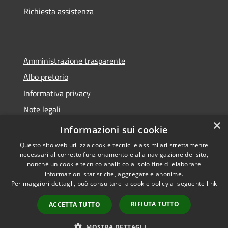
Richiesta assistenza
Amministrazione trasparente
Albo pretorio
Informativa privacy
Note legali
×
Dichiarazione di accessibilità
Informazioni sui cookie
Questo sito web utilizza cookie tecnici e assimilati strettamente
necessari al corretto funzionamento e alla navigazione del sito,
nonché un cookie tecnico analitico al solo fine di elaborare
informazioni statistiche, aggregate e anonime.
RSS
Copyright © 2026 • Comune di
Per maggiori dettagli, può consultare la cookie policy al seguente
link
Accessibilità
Cencenighe Agordino •
Privacy
Municipium
Powered by
•
RIFIUTA TUTTO
ACCETTA TUTTO
Cookie
Accesso redazione
Mappa del sito
MOSTRA DETTAGLI