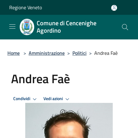
Salta al contenuto principale
Regione Veneto
Comune di Cencenighe
Agordino
Home
>
Amministrazione
>
Politici
>
Andrea Faè
Andrea Faè
Condividi
Vedi azioni