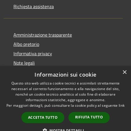
Richiesta assistenza
Amministrazione trasparente
Albo pretorio
Informativa privacy
Note legali
×
Dichiarazione di accessibilità
Informazioni sui cookie
Questo sito web utilizza cookie tecnici e assimilati strettamente
necessari al corretto funzionamento e alla navigazione del sito,
nonché un cookie tecnico analitico al solo fine di elaborare
informazioni statistiche, aggregate e anonime.
RSS
Copyright © 2026 • Comune di
Per maggiori dettagli, può consultare la cookie policy al seguente
link
Accessibilità
Cencenighe Agordino •
Privacy
Municipium
Powered by
•
RIFIUTA TUTTO
ACCETTA TUTTO
Cookie
Accesso redazione
Mappa del sito
MOSTRA DETTAGLI