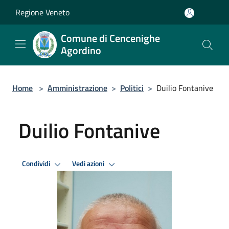
Salta al contenuto principale
Regione Veneto
Comune di Cencenighe
Agordino
Home
>
Amministrazione
>
Politici
>
Duilio Fontanive
Duilio Fontanive
Condividi
Vedi azioni