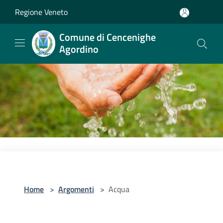
Salta al contenuto principale
Regione Veneto
Comune di Cencenighe
Agordino
Home
>
Argomenti
>
Acqua