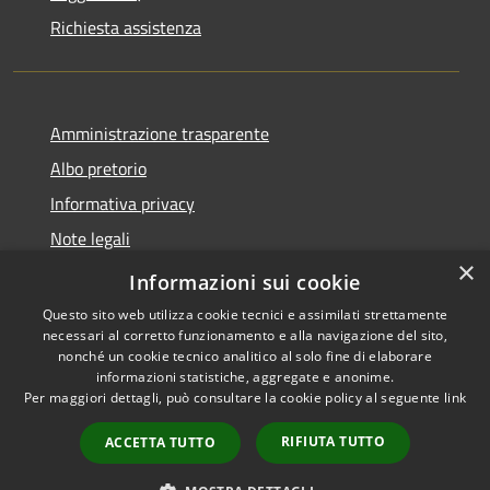
Richiesta assistenza
Amministrazione trasparente
Albo pretorio
Informativa privacy
Note legali
×
Dichiarazione di accessibilità
Informazioni sui cookie
Questo sito web utilizza cookie tecnici e assimilati strettamente
necessari al corretto funzionamento e alla navigazione del sito,
nonché un cookie tecnico analitico al solo fine di elaborare
informazioni statistiche, aggregate e anonime.
RSS
Copyright © 2026 • Comune di
Per maggiori dettagli, può consultare la cookie policy al seguente
link
Accessibilità
Cencenighe Agordino •
Privacy
Municipium
Powered by
•
RIFIUTA TUTTO
ACCETTA TUTTO
Cookie
Accesso redazione
Mappa del sito