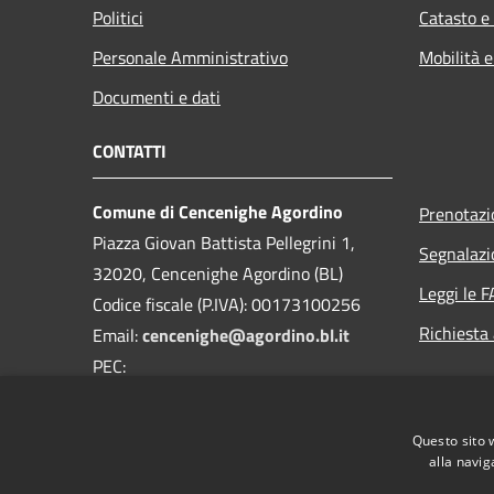
Politici
Catasto e
Personale Amministrativo
Mobilità e
Documenti e dati
CONTATTI
Comune di Cencenighe Agordino
Prenotaz
Piazza Giovan Battista Pellegrini 1,
Segnalazi
32020, Cencenighe Agordino (BL)
Leggi le 
Codice fiscale (P.IVA): 00173100256
Richiesta
Email:
cencenighe@agordino.bl.it
PEC:
segreteria.comune.cencenighe.bl@pecveneto.it
Centralino Unico:
0437591108
Questo sito 
alla navig