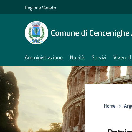
Salta al contenuto principale
Regione Veneto
Comune di Cencenighe
Amministrazione
Novità
Servizi
Vivere 
Home
>
Arg