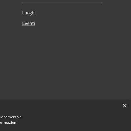
Luoghi
Eventi
×
nzionamento e
nformazioni