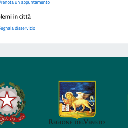
Prenota un appuntamento
lemi in città
Segnala disservizio