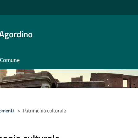
 Agordino
il Comune
omenti
>
Patrimonio culturale