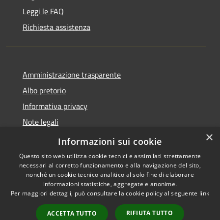
Leggi le FAQ
Richiesta assistenza
Amministrazione trasparente
Albo pretorio
Informativa privacy
Note legali
×
Dichiarazione di accessibilità
Informazioni sui cookie
Questo sito web utilizza cookie tecnici e assimilati strettamente
necessari al corretto funzionamento e alla navigazione del sito,
nonché un cookie tecnico analitico al solo fine di elaborare
informazioni statistiche, aggregate e anonime.
RSS
Copyright © 2026 • Comune di
Per maggiori dettagli, può consultare la cookie policy al seguente
link
Accessibilità
Cencenighe Agordino •
Privacy
Municipium
Powered by
•
RIFIUTA TUTTO
ACCETTA TUTTO