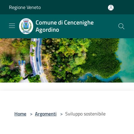
Salta al contenuto principale
Regione Veneto
Comune di Cencenighe
Agordino
Home
>
Argomenti
>
Sviluppo sostenibile