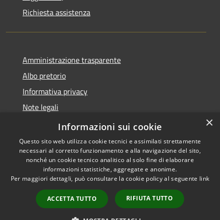
Richiesta assistenza
Amministrazione trasparente
Albo pretorio
Informativa privacy
Note legali
×
Dichiarazione di accessibilità
Informazioni sui cookie
Questo sito web utilizza cookie tecnici e assimilati strettamente
necessari al corretto funzionamento e alla navigazione del sito,
nonché un cookie tecnico analitico al solo fine di elaborare
informazioni statistiche, aggregate e anonime.
RSS
Copyright © 2026 • Comune di
Per maggiori dettagli, può consultare la cookie policy al seguente
link
Accessibilità
Cencenighe Agordino •
Privacy
Municipium
Powered by
•
RIFIUTA TUTTO
ACCETTA TUTTO
Cookie
Accesso redazione
Mappa del sito