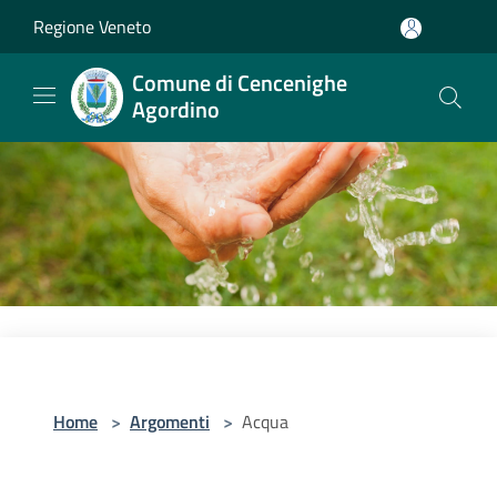
Salta al contenuto principale
Regione Veneto
Comune di Cencenighe
Agordino
Home
>
Argomenti
>
Acqua