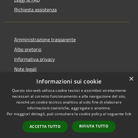
Richiesta assistenza
Amministrazione trasparente
Albo pretorio
Informativa privacy
Note legali
×
Dichiarazione di accessibilità
Informazioni sui cookie
Questo sito web utilizza cookie tecnici e assimilati strettamente
necessari al corretto funzionamento e alla navigazione del sito,
nonché un cookie tecnico analitico al solo fine di elaborare
informazioni statistiche, aggregate e anonime.
RSS
Copyright © 2026 • Comune di
Per maggiori dettagli, può consultare la cookie policy al seguente
link
Accessibilità
Cencenighe Agordino •
Privacy
Municipium
Powered by
•
RIFIUTA TUTTO
ACCETTA TUTTO
Cookie
Accesso redazione