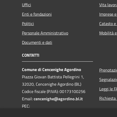
Uffici
Vita lavor
Enti e fondazioni
Imprese 
Politici
Catasto e
Personale Amministrativo
Mobilità e
Documenti e dati
CONTATTI
Comune di Cencenighe Agordino
Prenotaz
Piazza Giovan Battista Pellegrini 1,
Segnalazi
32020, Cencenighe Agordino (BL)
Leggi le 
Codice fiscale (P.IVA): 00173100256
Richiesta
Email:
cencenighe@agordino.bl.it
PEC:
segreteria.comune.cencenighe.bl@pecveneto.it