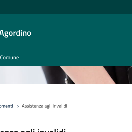
 Agordino
il Comune
omenti
>
Assistenza agli invalidi