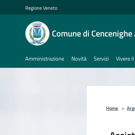
Salta al contenuto principale
Regione Veneto
Comune di Cencenighe
Amministrazione
Novità
Servizi
Vivere 
Home
>
Arg