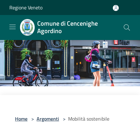
Salta al contenuto principale
Regione Veneto
Comune di Cencenighe
Agordino
Home
>
Argomenti
>
Mobilità sostenibile