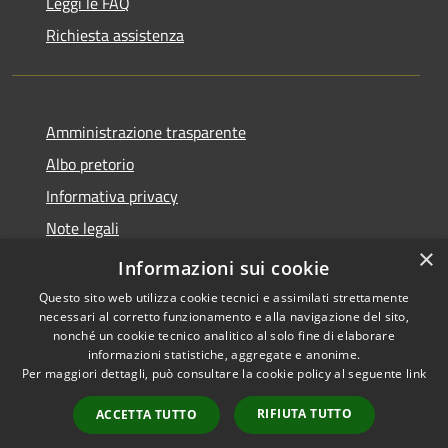
Leggi le FAQ
Richiesta assistenza
Amministrazione trasparente
Albo pretorio
Informativa privacy
Note legali
×
Dichiarazione di accessibilità
Informazioni sui cookie
Questo sito web utilizza cookie tecnici e assimilati strettamente
necessari al corretto funzionamento e alla navigazione del sito,
nonché un cookie tecnico analitico al solo fine di elaborare
informazioni statistiche, aggregate e anonime.
RSS
Copyright © 2026 • Comune di
Per maggiori dettagli, può consultare la cookie policy al seguente
link
Accessibilità
Cencenighe Agordino •
Privacy
Municipium
Powered by
•
RIFIUTA TUTTO
ACCETTA TUTTO
Cookie
Accesso redazione