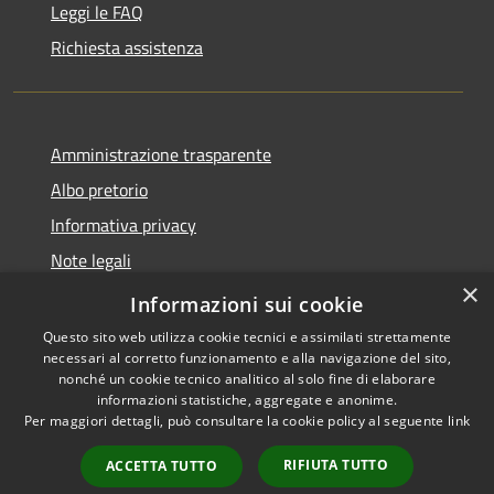
Leggi le FAQ
Richiesta assistenza
Amministrazione trasparente
Albo pretorio
Informativa privacy
Note legali
×
Dichiarazione di accessibilità
Informazioni sui cookie
Questo sito web utilizza cookie tecnici e assimilati strettamente
necessari al corretto funzionamento e alla navigazione del sito,
nonché un cookie tecnico analitico al solo fine di elaborare
informazioni statistiche, aggregate e anonime.
RSS
Copyright © 2026 • Comune di
Per maggiori dettagli, può consultare la cookie policy al seguente
link
Accessibilità
Cencenighe Agordino •
Privacy
Municipium
Powered by
•
RIFIUTA TUTTO
ACCETTA TUTTO
Cookie
Accesso redazione