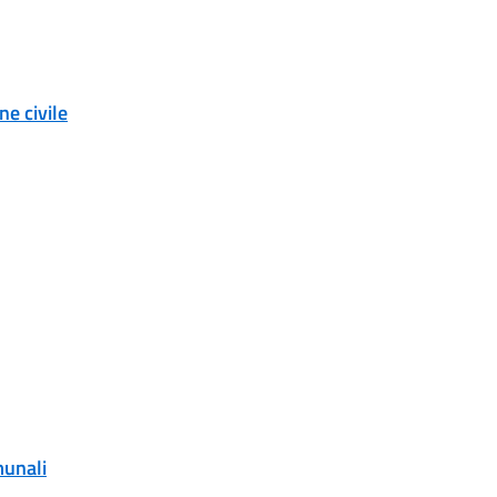
e civile
munali