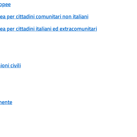
ropee
a per cittadini comunitari non italiani
 per cittadini italiani ed extracomunitari
ni civili
onente