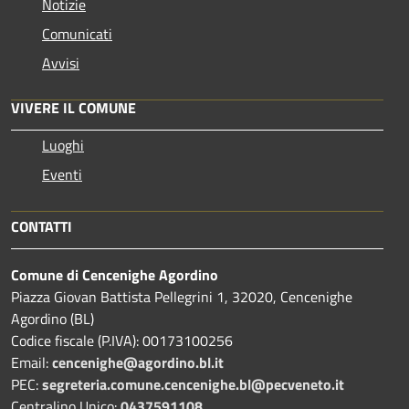
Notizie
Comunicati
Avvisi
VIVERE IL COMUNE
Luoghi
Eventi
CONTATTI
Comune di Cencenighe Agordino
Piazza Giovan Battista Pellegrini 1, 32020, Cencenighe
Agordino (BL)
Codice fiscale (P.IVA): 00173100256
Email:
cencenighe@agordino.bl.it
PEC:
segreteria.comune.cencenighe.bl@pecveneto.it
Centralino Unico:
0437591108