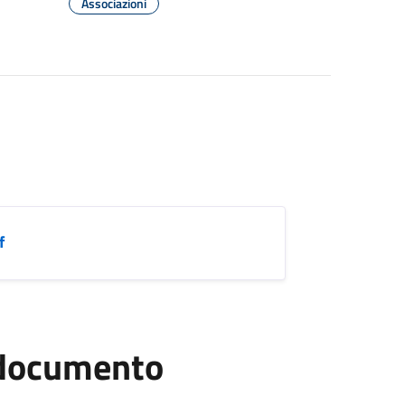
Associazioni
f
l documento