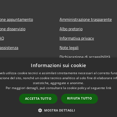
ione appuntamento
Amministrazione trasparente
one disservizio
Albo pretorio
FAQ
Informativa privacy
 assistenza
Note legali
Dichiarazione di accessibilità
Informazioni sui cookie
web utilizza cookie tecnici e assimilati strettamente necessari al corretto fu
azione del sito, nonché un cookie tecnico analitico al solo fine di elaborare i
statistiche, aggregate e anonime.
Per maggiori dettagli, può consultare la cookie policy al seguente
link
RIFIUTA TUTTO
ACCETTA TUTTO
l sito
Copyright © 2026 • Comune di 
MOSTRA DETTAGLI