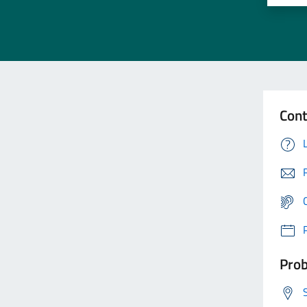
Cont
Prob