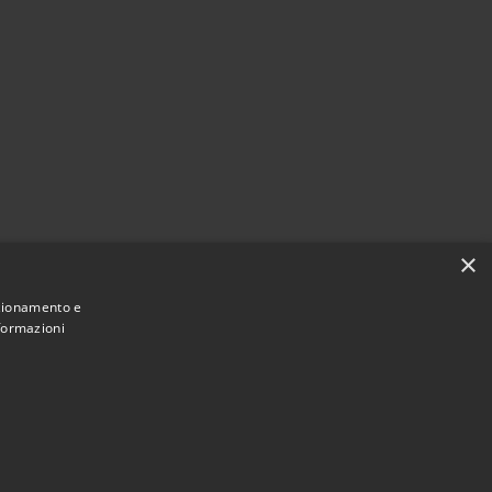
×
nzionamento e
nformazioni
Municipium
Accesso
Cencenighe Agordino • Powered by
•
redazione