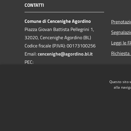
CONTATTI
Comune di Cencenighe Agordino
Prenotaz
Piazza Giovan Battista Pellegrini 1,
Segnalazi
32020, Cencenighe Agordino (BL)
Leggi le 
Codice fiscale (P.IVA): 00173100256
Richiesta
Email:
cencenighe@agordino.bl.it
PEC:
segreteria.comune.cencenighe.bl@pecveneto.it
Centralino Unico:
0437591108
Questo sito 
alla navig
RSS
Accessibilità
Privacy
Cookie
Mappa de