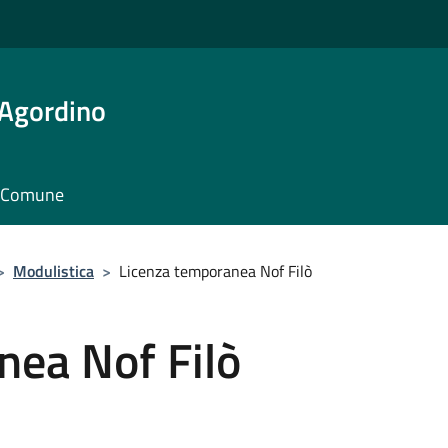
 Agordino
il Comune
>
Modulistica
>
Licenza temporanea Nof Filò
nea Nof Filò