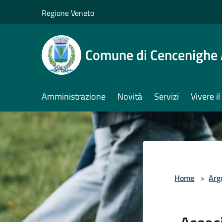
Salta al contenuto principale
Regione Veneto
Comune di Cencenighe
Amministrazione
Novità
Servizi
Vivere 
Home
>
Arg