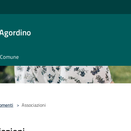
 Agordino
il Comune
omenti
>
Associazioni