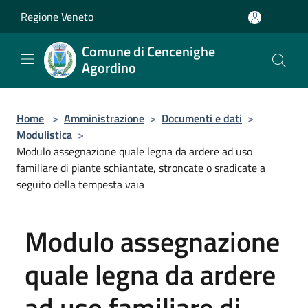
Salta al contenuto principale
Regione Veneto
Comune di Cencenighe
Agordino
Home
>
Amministrazione
>
Documenti e dati
>
Modulistica
>
Modulo assegnazione quale legna da ardere ad uso
familiare di piante schiantate, stroncate o sradicate a
seguito della tempesta vaia
Modulo assegnazione
quale legna da ardere
ad uso familiare di