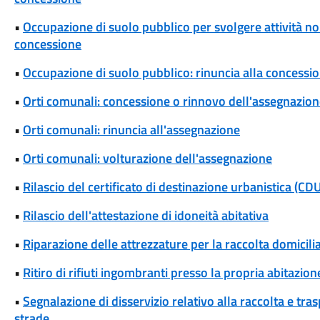
•
Occupazione di suolo pubblico per svolgere attività non 
concessione
•
Occupazione di suolo pubblico: rinuncia alla concessi
•
Orti comunali: concessione o rinnovo dell'assegnazio
•
Orti comunali: rinuncia all'assegnazione
•
Orti comunali: volturazione dell'assegnazione
•
Rilascio del certificato di destinazione urbanistica (CD
•
Rilascio dell'attestazione di idoneità abitativa
•
Riparazione delle attrezzature per la raccolta domicili
•
Ritiro di rifiuti ingombranti presso la propria abitazion
•
Segnalazione di disservizio relativo alla raccolta e tra
strade