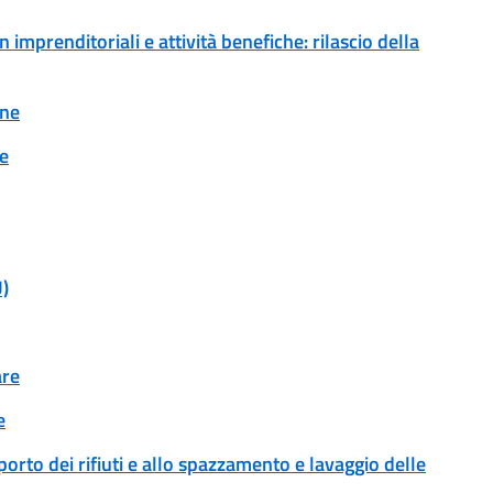
imprenditoriali e attività benefiche: rilascio della
one
ne
U)
are
e
sporto dei rifiuti e allo spazzamento e lavaggio delle