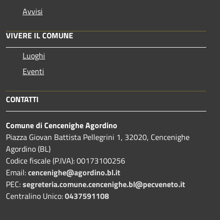
Avvisi
VIVERE IL COMUNE
Luoghi
Eventi
CONTATTI
Comune di Cencenighe Agordino
Piazza Giovan Battista Pellegrini 1, 32020, Cencenighe
Agordino (BL)
Codice fiscale (P.IVA): 00173100256
Email:
cencenighe@agordino.bl.it
PEC:
segreteria.comune.cencenighe.bl@pecveneto.it
Centralino Unico:
0437591108