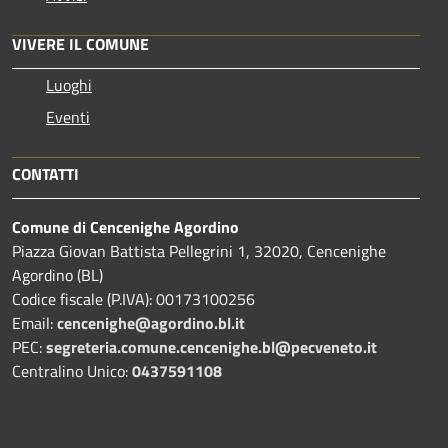
VIVERE IL COMUNE
Luoghi
Eventi
CONTATTI
Comune di Cencenighe Agordino
Piazza Giovan Battista Pellegrini 1, 32020, Cencenighe
Agordino (BL)
Codice fiscale (P.IVA): 00173100256
Email:
cencenighe@agordino.bl.it
PEC:
segreteria.comune.cencenighe.bl@pecveneto.it
Centralino Unico:
0437591108