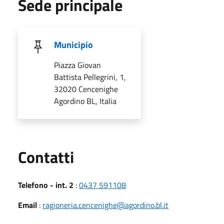
Sede principale
Municipio
Piazza Giovan
Battista Pellegrini, 1,
32020 Cencenighe
Agordino BL, Italia
Utili
Contatti
Telefono - int. 2
:
0437 591108
Email
:
ragioneria.cencenighe@agordino.bl.it