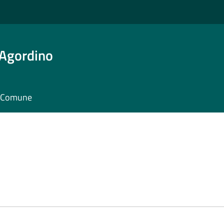
 Agordino
il Comune