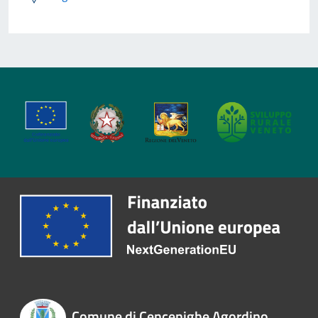
Comune di Cencenighe Agordino