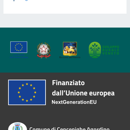
Comune di Cencenighe Agordino