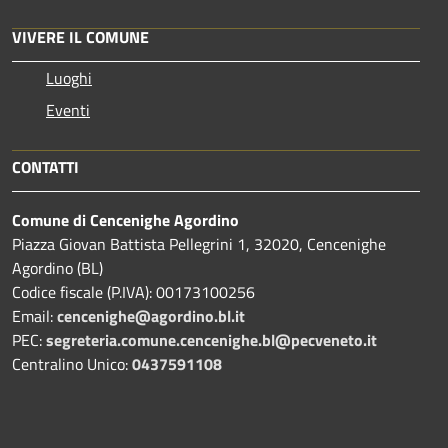
VIVERE IL COMUNE
Luoghi
Eventi
CONTATTI
Comune di Cencenighe Agordino
Piazza Giovan Battista Pellegrini 1, 32020, Cencenighe
Agordino (BL)
Codice fiscale (P.IVA): 00173100256
Email:
cencenighe@agordino.bl.it
PEC:
segreteria.comune.cencenighe.bl@pecveneto.it
Centralino Unico:
0437591108