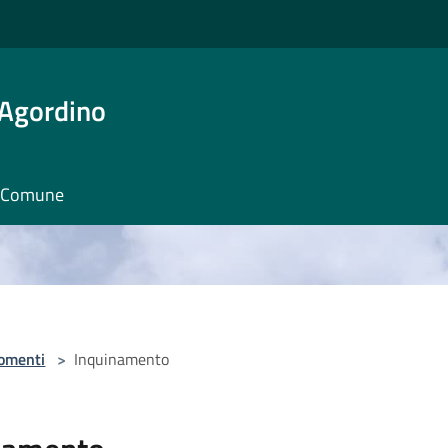
 Agordino
il Comune
omenti
>
Inquinamento