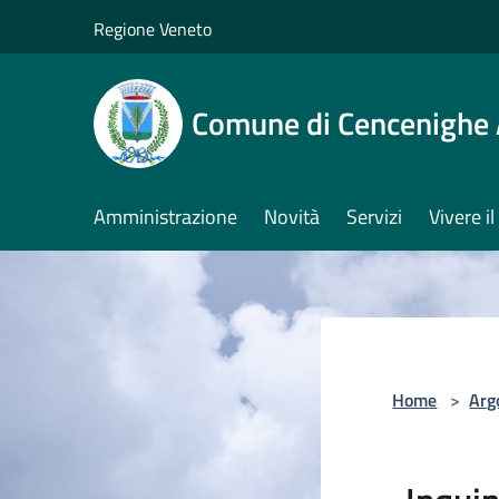
Salta al contenuto principale
Regione Veneto
Comune di Cencenighe
Amministrazione
Novità
Servizi
Vivere 
Home
>
Arg