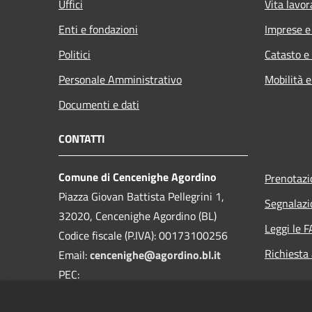
Uffici
Vita lavor
Enti e fondazioni
Imprese 
Politici
Catasto e
Personale Amministrativo
Mobilità e
Documenti e dati
CONTATTI
Comune di Cencenighe Agordino
Prenotaz
Piazza Giovan Battista Pellegrini 1,
Segnalazi
32020, Cencenighe Agordino (BL)
Leggi le 
Codice fiscale (P.IVA): 00173100256
Richiesta
Email:
cencenighe@agordino.bl.it
PEC:
segreteria.comune.cencenighe.bl@pecveneto.it