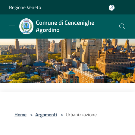
Salta al contenuto principale
Regione Veneto
Comune di Cencenighe
Agordino
Home
>
Argomenti
>
Urbanizzazione