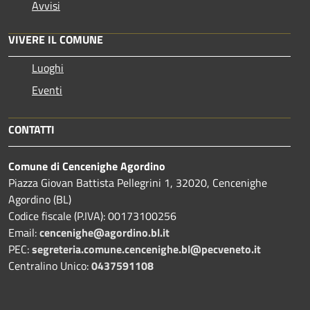
Avvisi
VIVERE IL COMUNE
Luoghi
Eventi
CONTATTI
Comune di Cencenighe Agordino
Piazza Giovan Battista Pellegrini 1, 32020, Cencenighe
Agordino (BL)
Codice fiscale (P.IVA): 00173100256
Email:
cencenighe@agordino.bl.it
PEC:
segreteria.comune.cencenighe.bl@pecveneto.it
Centralino Unico:
0437591108