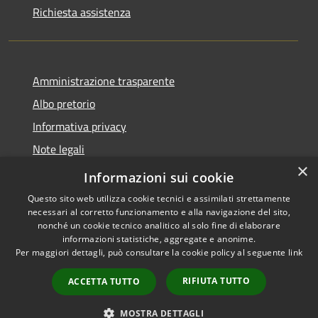
Richiesta assistenza
Amministrazione trasparente
Albo pretorio
Informativa privacy
Note legali
×
Dichiarazione di accessibilità
Informazioni sui cookie
Questo sito web utilizza cookie tecnici e assimilati strettamente
necessari al corretto funzionamento e alla navigazione del sito,
nonché un cookie tecnico analitico al solo fine di elaborare
informazioni statistiche, aggregate e anonime.
RSS
Copyright © 2026 • Comune di
Per maggiori dettagli, può consultare la cookie policy al seguente
link
Accessibilità
Cencenighe Agordino •
Privacy
Municipium
Powered by
•
RIFIUTA TUTTO
ACCETTA TUTTO
Cookie
Accesso redazione
Mappa del sito
MOSTRA DETTAGLI