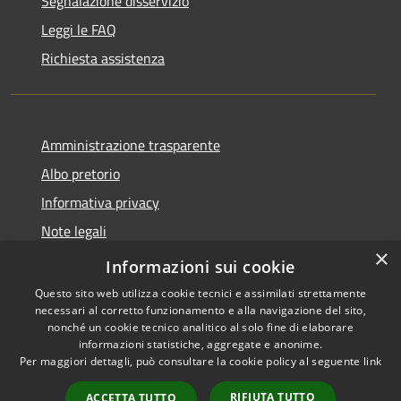
Segnalazione disservizio
Leggi le FAQ
Richiesta assistenza
Amministrazione trasparente
Albo pretorio
Informativa privacy
Note legali
×
Dichiarazione di accessibilità
Informazioni sui cookie
Questo sito web utilizza cookie tecnici e assimilati strettamente
necessari al corretto funzionamento e alla navigazione del sito,
nonché un cookie tecnico analitico al solo fine di elaborare
informazioni statistiche, aggregate e anonime.
RSS
Copyright © 2026 • Comune di
Per maggiori dettagli, può consultare la cookie policy al seguente
link
Accessibilità
Cencenighe Agordino •
Privacy
Municipium
Powered by
•
RIFIUTA TUTTO
ACCETTA TUTTO