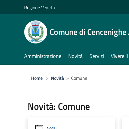
Salta al contenuto principale
Regione Veneto
Comune di Cencenighe
Amministrazione
Novità
Servizi
Vivere 
Home
>
Novità
>
Comune
Novità: Comune
AVVISI