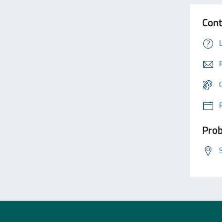
Cont
Prob