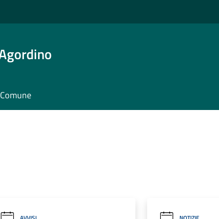
 Agordino
il Comune
AVVISI
NOTIZIE