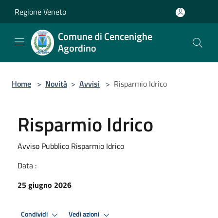
Salta al contenuto principale
Regione Veneto
Comune di Cencenighe
Agordino
Home
>
Novità
>
Avvisi
>
Risparmio Idrico
Risparmio Idrico
Avviso Pubblico Risparmio Idrico
Data :
25 giugno 2026
Condividi
Vedi azioni