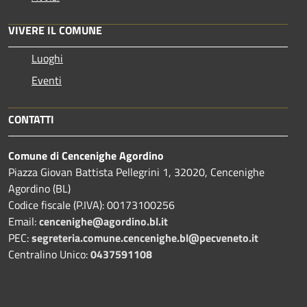
VIVERE IL COMUNE
Luoghi
Eventi
CONTATTI
Comune di Cencenighe Agordino
Piazza Giovan Battista Pellegrini 1, 32020, Cencenighe
Agordino (BL)
Codice fiscale (P.IVA): 00173100256
Email:
cencenighe@agordino.bl.it
PEC:
segreteria.comune.cencenighe.bl@pecveneto.it
Centralino Unico:
0437591108