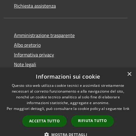
Richiesta assistenza
Amministrazione trasparente
Albo pretorio
Informativa privacy
Note legali
×
Dichiarazione di accessibilità
Informazioni sui cookie
Questo sito web utilizza cookie tecnici e assimilati strettamente
necessari al corretto funzionamento e alla navigazione del sito,
nonché un cookie tecnico analitico al solo fine di elaborare
informazioni statistiche, aggregate e anonime.
RSS
Copyright © 2026 • Comune di
Per maggiori dettagli, può consultare la cookie policy al seguente
link
Accessibilità
Cencenighe Agordino •
Privacy
Municipium
Powered by
•
RIFIUTA TUTTO
ACCETTA TUTTO
Cookie
Accesso redazione
Mappa del sito
MOSTRA DETTAGLI